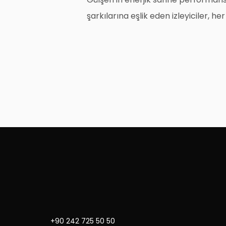
şarkılarına eşlik eden izleyiciler, he
+90 242 725 50 50