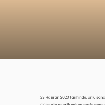
29 Haziran 2023 tarihinde, ünlü san
Gülşen’in enerjik sahne performans