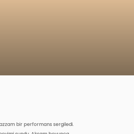
zzam bir performans sergiledi.
 deneyimi sundu. Akşam boyunca