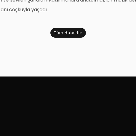
r anı coşkuyla yaşadı.
Tüm Haberler