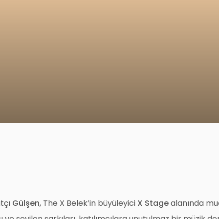
atçı
Gülşen
, The X Belek’in büyüleyici
X Stage
alanında mua
ı ve sevilen şarkıları, katılımcılara unutulmaz bir müzik